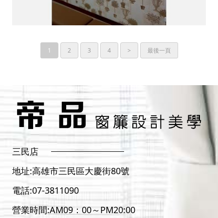
1
2
3
4
>
最後一頁
三民店
地址:
高雄市三民區大慶街80號
電話:
07-3811090
營業時間:AM09：00～PM20:00