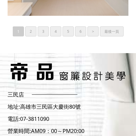
1
2
3
4
5
6
>
最後一頁
三民店
地址:
高雄市三民區大慶街80號
電話:
07-3811090
營業時間:AM09：00～PM20:00