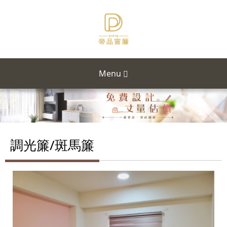
Menu
調光簾/斑馬簾