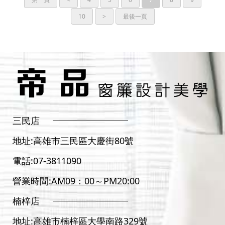
10
>
最後一頁
三民店
地址:
高雄市三民區大慶街80號
電話:
07-3811090
營業時間:AM09：00～PM20:00
楠梓店
地址:
高雄市楠梓區大學南路329號