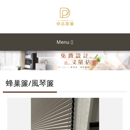
Menu
蜂巢簾/風琴簾